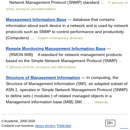
Network Management Protocol (SNMP) standard …
IT glossary of
terms, acronyms and abbreviations
Management Information Base
— database that contains
information about each device in a network and is used by network
protocols such as SNMP to control performance and productivity
(Computers) …
English contemporary dictionary
Remote Monitoring Management Information Base
—
(RMON MIB) A standard for network management products
based on the Simple Network Management Protocol (SNMP) …
IT glossary of terms, acronyms and abbreviations
Structure of Management Information
— In computing, the
Structure of Management Information (SMI), an adapted subset of
ASN.1, operates in Simple Network Management Protocol (SNMP)
to define sets ( modules ) of related managed objects in a
Management information base (MIB).SMI… …
Wikipedia
© Academic, 2000-2026
18+
Contacte con nosotros:
Apoyo técnico
,
Publicidad