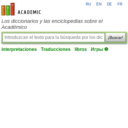
RU
EN
DE
FR
es-academic.com
Los diccionarios y las enciclopedias sobre el
Académico
¡Buscar!
interpretaciones
Traducciones
libros
Игры ⚽